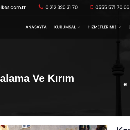
lkes.com.tr
0 212 320 31 70
0555 571 70 66
ANASAYFA
KURUMSAL
HİZMETLERİMİZ
çalama Ve Kırım