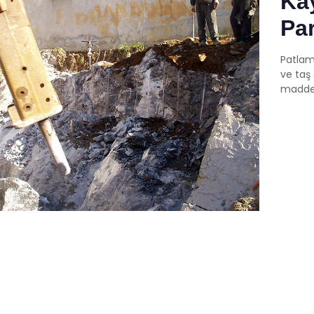
Ka
Pa
Patlama
ve taş
maddes