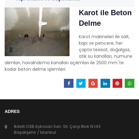
Karot ile Beton
Delme
Karot makineleri ile salt,
kapı ve pencere, her
çapta tesisat, doğalgaz,
atık su kanalları, numune
alımları, havalndırma kanalları açılımları ile 2500 mm.'te
kadar beton delme işlemleri.
ADRES
İkitelli OSB Aykosan San. Sit. Çarşı Blok N:143
Başakşehir / İstanbul